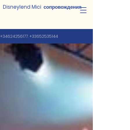
Disneylend Mici сопровождения
+34624256177. +33652535144